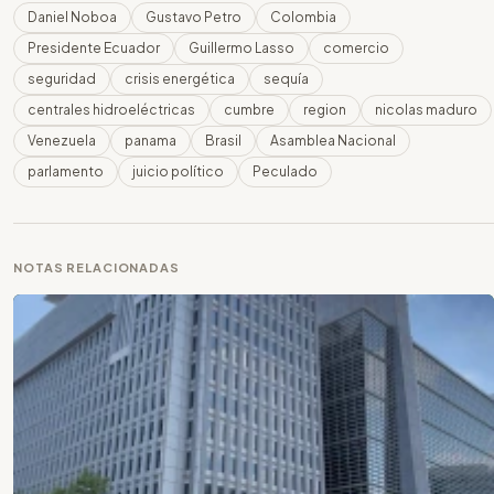
Daniel Noboa
Gustavo Petro
Colombia
Presidente Ecuador
Guillermo Lasso
comercio
seguridad
crisis energética
sequía
centrales hidroeléctricas
cumbre
region
nicolas maduro
Venezuela
panama
Brasil
Asamblea Nacional
parlamento
juicio político
Peculado
NOTAS RELACIONADAS