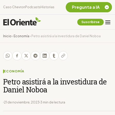
Pregunta a IA
Caso Chevron
Podcasts
Historias
Suscribirse
Quiero Información
sobre el Caso
Inicio
›
Economía
›
Petro asistirá a la investidura de Daniel Noboa
Chevron Ecuador
Listar destinos
turísticos de la
Amazonia Ecuatoriana
¿En que consiste la
tasa minera que rige en
ECONOMÍA
Ecuador?
Petro asistirá a la investidura de
Daniel Noboa
21 de noviembre, 2023
3 min de lectura