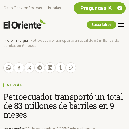
Pregunta a IA
Caso Chevron
Podcasts
Historias
Suscribirse
Quiero Información
sobre el Caso
Inicio
›
Energía
›
Petroecuador transportó un total de 83 millones de
Chevron Ecuador
barriles en 9 meses
Listar destinos
turísticos de la
Amazonia Ecuatoriana
¿En que consiste la
tasa minera que rige en
Ecuador?
ENERGÍA
Petroecuador transportó un total
de 83 millones de barriles en 9
meses
Redacción
07 de noviembre, 2023
2 min de lectura