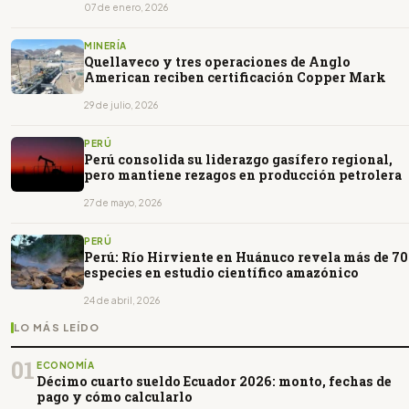
07 de enero, 2026
MINERÍA
Quellaveco y tres operaciones de Anglo
American reciben certificación Copper Mark
29 de julio, 2026
PERÚ
Perú consolida su liderazgo gasífero regional,
pero mantiene rezagos en producción petrolera
27 de mayo, 2026
PERÚ
Perú: Río Hirviente en Huánuco revela más de 70
especies en estudio científico amazónico
24 de abril, 2026
LO MÁS LEÍDO
01
ECONOMÍA
Décimo cuarto sueldo Ecuador 2026: monto, fechas de
pago y cómo calcularlo