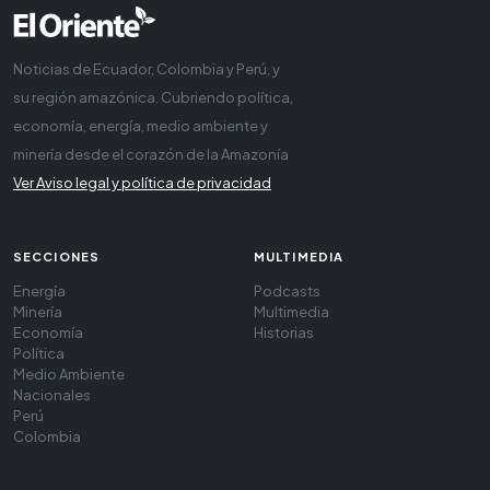
Noticias de Ecuador, Colombia y Perú, y
su región amazónica. Cubriendo política,
economía, energía, medio ambiente y
minería desde el corazón de la Amazonía
Ver Aviso legal y política de privacidad
SECCIONES
MULTIMEDIA
Energía
Podcasts
Minería
Multimedia
Economía
Historias
Política
Medio Ambiente
Nacionales
Perú
Colombia