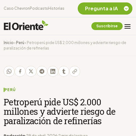
Pregunta a IA
Caso Chevron
Podcasts
Historias
Suscribirse
Quiero Información
sobre el Caso
Inicio
›
Perú
›
Petroperú pide US$ 2.000 millones y advierte riesgo de
Chevron Ecuador
paralización de refinerías
Listar destinos
turísticos de la
Amazonia Ecuatoriana
¿En que consiste la
tasa minera que rige en
Ecuador?
PERÚ
Petroperú pide US$ 2.000
millones y advierte riesgo de
paralización de refinerías
Redacción
29 de abril, 2026
2 min de lectura