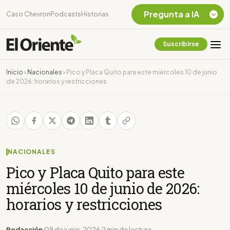
Pregunta a IA
Caso Chevron
Podcasts
Historias
Suscribirse
Quiero Información
sobre el Caso
Inicio
›
Nacionales
›
Pico y Placa Quito para este miércoles 10 de junio
Chevron Ecuador
de 2026: horarios y restricciones
Listar destinos
turísticos de la
Amazonia Ecuatoriana
¿En que consiste la
tasa minera que rige en
Ecuador?
NACIONALES
Pico y Placa Quito para este
miércoles 10 de junio de 2026:
horarios y restricciones
Redacción
09 de junio, 2026
2 min de lectura