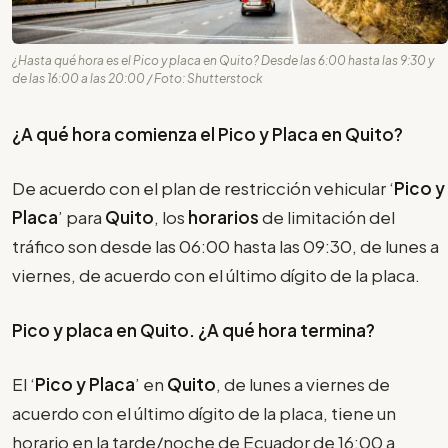
¿Hasta qué hora es el Pico y placa en Quito? Desde las 6:00 hasta las 9:30 y
de las 16:00 a las 20:00 / Foto: Shutterstock
¿A qué hora comienza el Pico y Placa en Quito?
De acuerdo con el plan de restricción vehicular ‘
Pico y
Placa
’ para
Quito
, los
horarios
de limitación del
tráfico son desde las 06:00 hasta las 09:30, de lunes a
viernes, de acuerdo con el último dígito de la placa.
Pico y placa en Quito. ¿A qué hora termina?
El ‘
Pico y Placa
’ en
Quito
, de lunes a viernes de
acuerdo con el último dígito de la placa, tiene un
horario en la tarde/noche de Ecuador de 16:00 a