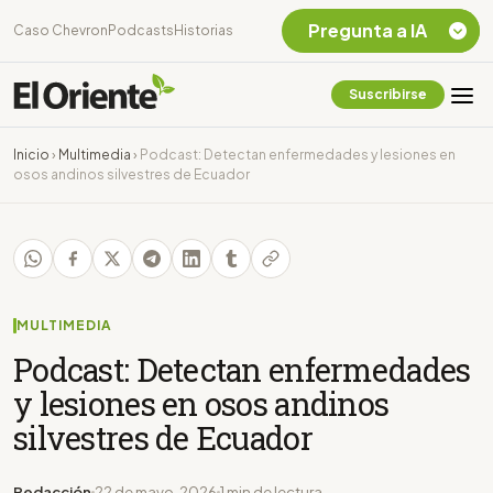
Pregunta a IA
Caso Chevron
Podcasts
Historias
Suscribirse
Quiero Información
sobre el Caso
Inicio
›
Multimedia
›
Podcast: Detectan enfermedades y lesiones en
Chevron Ecuador
osos andinos silvestres de Ecuador
Listar destinos
turísticos de la
Amazonia Ecuatoriana
¿En que consiste la
tasa minera que rige en
Ecuador?
MULTIMEDIA
Podcast: Detectan enfermedades
y lesiones en osos andinos
silvestres de Ecuador
Redacción
22 de mayo, 2026
1 min de lectura