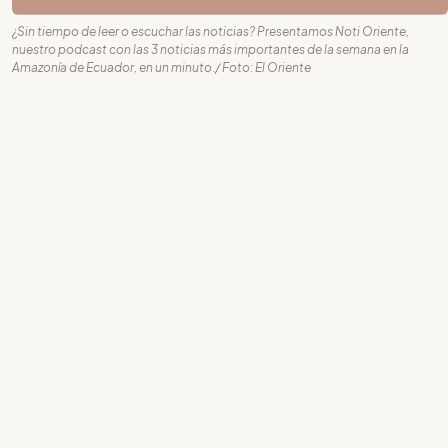
¿Sin tiempo de leer o escuchar las noticias? Presentamos Noti Oriente,
nuestro podcast con las 3 noticias más importantes de la semana en la
Amazonía de Ecuador, en un minuto./ Foto: El Oriente