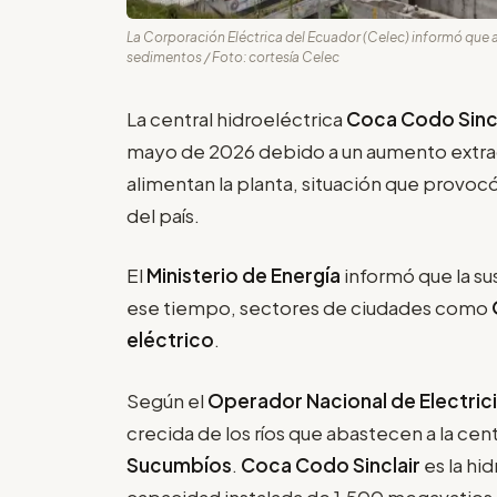
La Corporación Eléctrica del Ecuador (Celec) informó que a l
sedimentos / Foto: cortesía Celec
La central hidroeléctrica
Coca Codo Sincl
mayo de 2026 debido a un aumento extra
alimentan la planta, situación que provoc
del país.
El
Ministerio de Energía
informó que la su
ese tiempo, sectores de ciudades como
eléctrico
.
Según el
Operador Nacional de Electric
crecida de los ríos que abastecen a la cent
Sucumbíos
.
Coca Codo Sinclair
es la hi
capacidad instalada de 1.500 megavatios