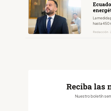
Ecuado
energé
La medida 
hasta 450 
Redacción · 2
Reciba las 
Nuestro boletín sem