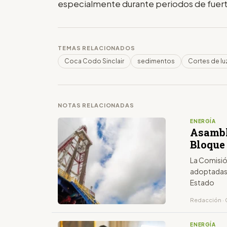
especialmente durante periodos de fuerte
TEMAS RELACIONADOS
Coca Codo Sinclair
sedimentos
Cortes de lu
NOTAS RELACIONADAS
ENERGÍA
Asambl
Bloque 
La Comisió
adoptadas 
Estado
Redacción · 
ENERGÍA