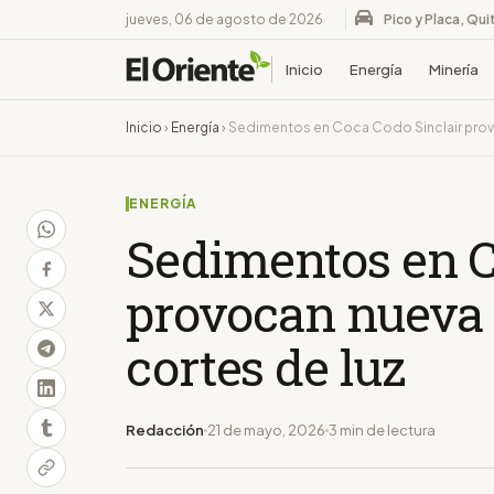
jueves, 06 de agosto de 2026
Pico y Placa, Qui
Inicio
Energía
Minería
Inicio
›
Energía
›
Sedimentos en Coca Codo Sinclair provo
ENERGÍA
Sedimentos en C
provocan nueva 
cortes de luz
Redacción
21 de mayo, 2026
3 min de lectura