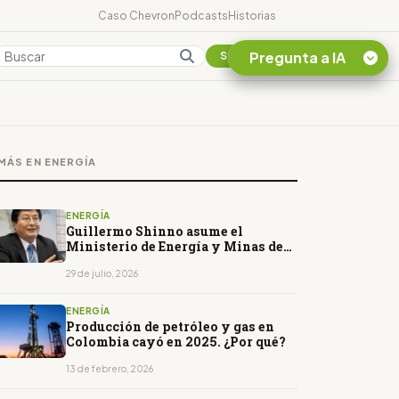
Caso Chevron
Podcasts
Historias
Pregunta a IA
Colombia
Suscribirse
Quiero Información
sobre el Caso
MÁS EN ENERGÍA
Chevron Ecuador
Listar destinos
turísticos de la
ENERGÍA
Amazonia Ecuatoriana
Guillermo Shinno asume el
Ministerio de Energía y Minas de
¿En que consiste la
Perú
tasa minera que rige en
29 de julio, 2026
Ecuador?
ENERGÍA
Producción de petróleo y gas en
Colombia cayó en 2025. ¿Por qué?
13 de febrero, 2026