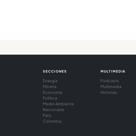
SECCIONES
MULTIMEDIA
Energía
Podcasts
Minería
Multimedia
Economía
Historias
Política
Medio Ambiente
Nacionales
Perú
Colombia