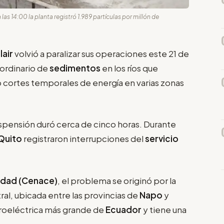
as 14:00 la planta registró 1.989 partículas por millón de
air
volvió a paralizar sus operaciones este 21 de
ordinario de
sedimentos
en los ríos que
ó cortes temporales de energía en varias zonas
spensión duró cerca de cinco horas. Durante
Quito
registraron interrupciones del
servicio
idad (Cenace)
, el problema se originó por la
ral, ubicada entre las provincias de
Napo
y
droeléctrica más grande de
Ecuador
y tiene una
.