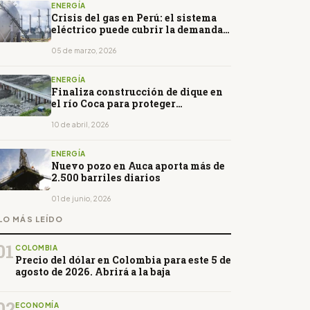
ENERGÍA
Crisis del gas en Perú: el sistema
eléctrico puede cubrir la demanda,
pero enfrenta riesgo de cortes
05 de marzo, 2026
ENERGÍA
Finaliza construcción de dique en
el río Coca para proteger
infraestructura de Coca Codo
Sinclair
10 de abril, 2026
ENERGÍA
Nuevo pozo en Auca aporta más de
2.500 barriles diarios
01 de junio, 2026
LO MÁS LEÍDO
01
COLOMBIA
Precio del dólar en Colombia para este 5 de
agosto de 2026. Abrirá a la baja
02
ECONOMÍA