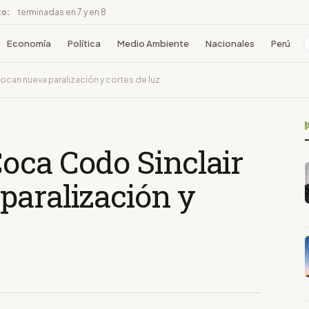
to:
terminadas en 7 y en 8
Economía
Política
Medio Ambiente
Nacionales
Perú
can nueva paralización y cortes de luz
oca Codo Sinclair
paralización y