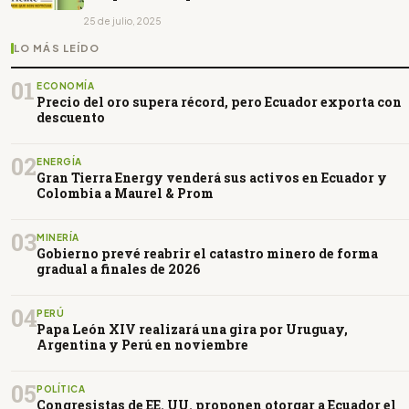
25 de julio, 2025
LO MÁS LEÍDO
01
ECONOMÍA
Precio del oro supera récord, pero Ecuador exporta con
descuento
02
ENERGÍA
Gran Tierra Energy venderá sus activos en Ecuador y
Colombia a Maurel & Prom
03
MINERÍA
Gobierno prevé reabrir el catastro minero de forma
gradual a finales de 2026
04
PERÚ
Papa León XIV realizará una gira por Uruguay,
Argentina y Perú en noviembre
05
POLÍTICA
Congresistas de EE. UU. proponen otorgar a Ecuador el