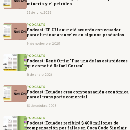
minería y el petróleo
23 de julio, 2025
PODCASTS
Podcast: EE.UU anunció acuerdo con ecuador
para eliminar aranceles en algunos productos
14 de noviembre, 2025
PODCASTS
Podcast: René Ortiz: "Fue una de las estupideces
que cometió Rafael Correa”
16 de enero, 2026
PODCASTS
Podcast: Ecuador crea compensación económica
para el transporte comercial
10 de octubre, 2025
PODCASTS
Podcast: Ecuador recibirá $ 400 millones de
compensación por fallas en Coca Codo Sinclair