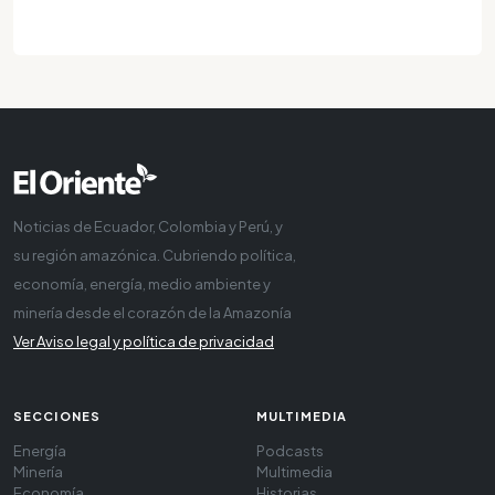
Noticias de Ecuador, Colombia y Perú, y
su región amazónica. Cubriendo política,
economía, energía, medio ambiente y
minería desde el corazón de la Amazonía
Ver Aviso legal y política de privacidad
SECCIONES
MULTIMEDIA
Energía
Podcasts
Minería
Multimedia
Economía
Historias