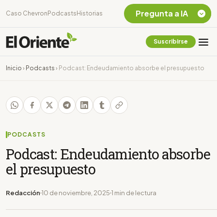
Pregunta a IA
Caso Chevron
Podcasts
Historias
Suscribirse
Quiero Información
sobre el Caso
Inicio
›
Podcasts
›
Podcast: Endeudamiento absorbe el presupuesto
Chevron Ecuador
Listar destinos
turísticos de la
Amazonia Ecuatoriana
¿En que consiste la
tasa minera que rige en
PODCASTS
Ecuador?
Podcast: Endeudamiento absorbe
el presupuesto
Redacción
10 de noviembre, 2025
1 min de lectura