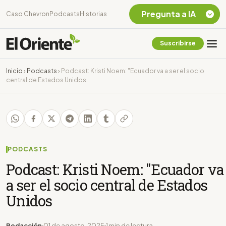
Pregunta a IA
Caso Chevron
Podcasts
Historias
Suscribirse
Quiero Información
sobre el Caso
Inicio
›
Podcasts
›
Podcast: Kristi Noem: "Ecuador va a ser el socio
Chevron Ecuador
central de Estados Unidos
Listar destinos
turísticos de la
Amazonia Ecuatoriana
¿En que consiste la
tasa minera que rige en
Ecuador?
PODCASTS
Podcast: Kristi Noem: "Ecuador va
a ser el socio central de Estados
Unidos
Redacción
01 de agosto, 2025
1 min de lectura