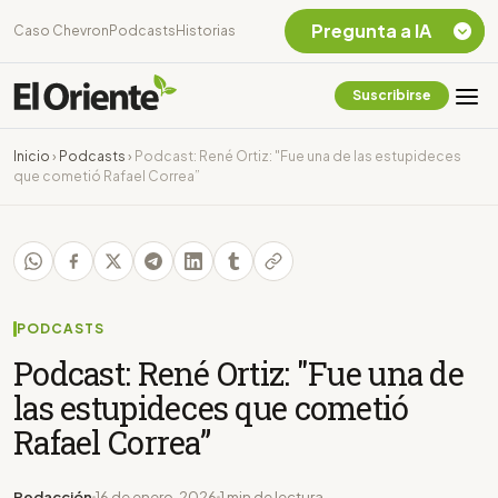
Pregunta a IA
Caso Chevron
Podcasts
Historias
Suscribirse
Quiero Información
sobre el Caso
Inicio
›
Podcasts
›
Podcast: René Ortiz: "Fue una de las estupideces
Chevron Ecuador
que cometió Rafael Correa”
Listar destinos
turísticos de la
Amazonia Ecuatoriana
¿En que consiste la
tasa minera que rige en
Ecuador?
PODCASTS
Podcast: René Ortiz: "Fue una de
las estupideces que cometió
Rafael Correa”
Redacción
16 de enero, 2026
1 min de lectura