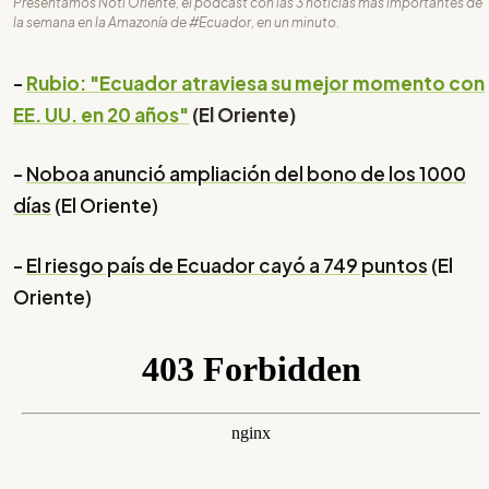
Presentamos Noti Oriente, el podcast con las 3 noticias más importantes de
la semana en la Amazonía de #Ecuador, en un minuto.
-
Rubio: "Ecuador atraviesa su mejor momento con
EE. UU. en 20 años"
(El Oriente)
-
Noboa anunció ampliación del bono de los 1000
días
(El Oriente)
-
El riesgo país de Ecuador cayó a 749 puntos
(El
Oriente)