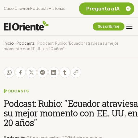
Pregunta a IA
Caso Chevron
Podcasts
Historias
Suscribirse
Quiero Información
sobre el Caso
Inicio
›
Podcasts
›
Podcast: Rubio: "Ecuador atraviesa su mejor
Chevron Ecuador
momento con EE. UU. en 20 años"
Listar destinos
turísticos de la
Amazonia Ecuatoriana
¿En que consiste la
tasa minera que rige en
Ecuador?
PODCASTS
Podcast: Rubio: "Ecuador atraviesa
su mejor momento con EE. UU. en
20 años"
Redacción
05 de septiembre, 2025
1 min de lectura