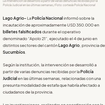
La intervención se desarrolló a partir de varias denuncias recibidas por la
Policía Judicial en las últimas semanas / Foto: cortesía Policía Nacional
Lago Agrio-
La
Policía Nacional
informó sobre la
incautación de aproximadamente USD 350.000 en
billetes falsificados
durante el operativo
denominado “Apolo 21”, ejecutado el 4 de junio en
distintos sectores del cantón
Lago Agrio
, provincia de
Sucumbíos
.
Según la institución, la intervención se desarrolló a
partir de varias denuncias recibidas por la
Policía
Judicial
en las últimas semanas, relacionadas con una
presunta modalidad de estafa que habría afectado a
ciudadanos de la provincia.
Las investigaciones, realizadas en coordinación con la