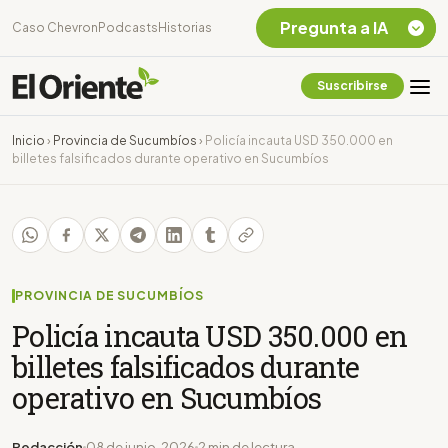
Pregunta a IA
Caso Chevron
Podcasts
Historias
Suscribirse
Quiero Información
sobre el Caso
Inicio
›
Provincia de Sucumbíos
›
Policía incauta USD 350.000 en
Chevron Ecuador
billetes falsificados durante operativo en Sucumbíos
Listar destinos
turísticos de la
Amazonia Ecuatoriana
¿En que consiste la
tasa minera que rige en
Ecuador?
PROVINCIA DE SUCUMBÍOS
Policía incauta USD 350.000 en
billetes falsificados durante
operativo en Sucumbíos
Redacción
08 de junio, 2026
2 min de lectura