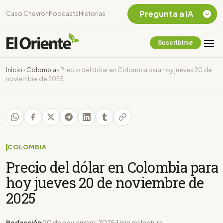
Pregunta a IA
Caso Chevron
Podcasts
Historias
Suscribirse
Quiero Información
sobre el Caso
Inicio
›
Colombia
›
Precio del dólar en Colombia para hoy jueves 20 de
Chevron Ecuador
noviembre de 2025
Listar destinos
turísticos de la
Amazonia Ecuatoriana
¿En que consiste la
tasa minera que rige en
Ecuador?
COLOMBIA
Precio del dólar en Colombia para
hoy jueves 20 de noviembre de
2025
Redacción
20 de noviembre, 2025
1 min de lectura