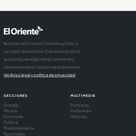
Noticias de Ecuador, Colombia y Perú, y
su región amazónica. Cubriendo política,
economía, energía, medio ambiente y
minería desde el corazón de la Amazonía
Ver Aviso legal y política de privacidad
SECCIONES
MULTIMEDIA
Energía
Podcasts
Minería
Multimedia
Economía
Historias
Política
Medio Ambiente
Nacionales