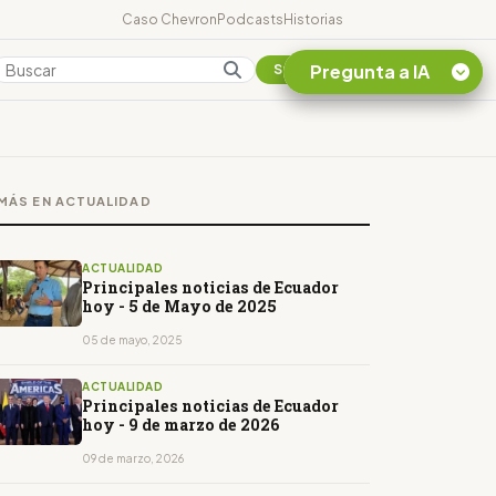
Caso Chevron
Podcasts
Historias
Pregunta a IA
Colombia
Suscribirse
Quiero Información
sobre el Caso
MÁS EN ACTUALIDAD
Chevron Ecuador
Listar destinos
turísticos de la
ACTUALIDAD
Amazonia Ecuatoriana
Principales noticias de Ecuador
hoy - 5 de Mayo de 2025
¿En que consiste la
tasa minera que rige en
05 de mayo, 2025
Ecuador?
ACTUALIDAD
Principales noticias de Ecuador
hoy - 9 de marzo de 2026
09 de marzo, 2026