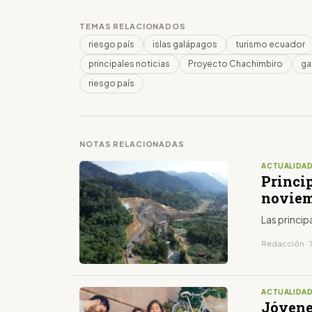
TEMAS RELACIONADOS
riesgo país
islas galápagos
turismo ecuador
principales noticias
Proyecto Chachimbiro
ga
riesgo país
NOTAS RELACIONADAS
ACTUALIDA
Princip
noviem
Las princip
Redacción · 
ACTUALIDA
Jóvene