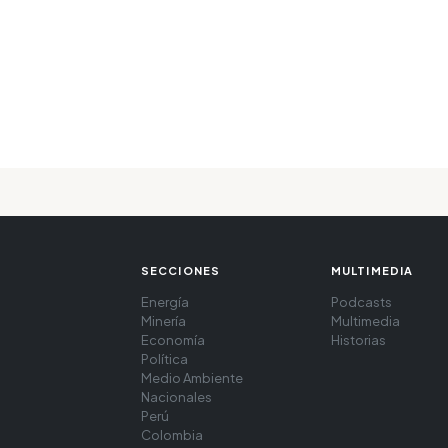
SECCIONES
MULTIMEDIA
Energía
Podcasts
Minería
Multimedia
Economía
Historias
Política
Medio Ambiente
Nacionales
Perú
Colombia