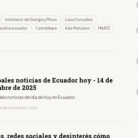
ministerio de Energía y Minas
Luisa González
solina ecuador
Camddepe
Inés Manzano
MAATE
D
ales noticias de Ecuador hoy - 14 de
bre de 2025
ales noticias del día de hoy en Ecuador
14 de noviembre, 2025
D
s, redes sociales y desinterés cómo