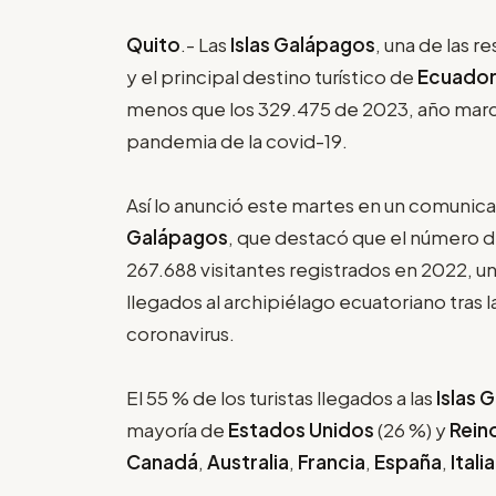
Quito
.- Las
Islas Galápagos
, una de las 
y el principal destino turístico de
Ecuado
menos que los 329.475 de 2023, año marcad
pandemia de la covid-19.
Así lo anunció este martes en un comunica
Galápagos
, que destacó que el número de
267.688 visitantes registrados en 2022, un 
llegados al archipiélago ecuatoriano tras 
coronavirus.
El 55 % de los turistas llegados a las
Islas 
mayoría de
Estados Unidos
(26 %) y
Rein
Canadá
,
Australia
,
Francia
,
España
,
Itali