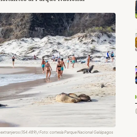
on extranjeros (154.489) / Foto: cortesía Parque Nacional Galápagos