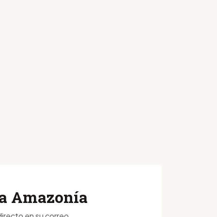
 la Amazonía
irecto en su correo.