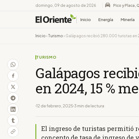
domingo, 09 de agosto de 2026
Pico y Placa, 
Inicio
Energía
Minería
Inicio
›
Turismo
›
Galápagos recibió 280.000 turistas en
TURISMO
Galápagos recibi
en 2024, 15 % m
12 de febrero, 2025
3 min de lectura
El ingreso de turistas permitió 
concepto de tasa de ingreso de 