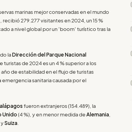
reservas marinas mejor conservadas en el mundo
r
, recibió 279.277 visitantes en 2024, un 15 %
o a nivel global por un 'boom' turístico tras la
do la
Dirección del Parque Nacional
 turistas de 2024 es un 4 % superior a los
año de estabilidad en el flujo de turistas
la emergencia sanitaria causada por el
Galápagos
fueron extranjeros (154.489), la
o Unido
(4 %), y en menor medida de
Alemania
,
a
y
Suiza
.