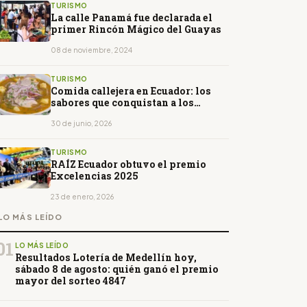
TURISMO
La calle Panamá fue declarada el
primer Rincón Mágico del Guayas
08 de noviembre, 2024
TURISMO
Comida callejera en Ecuador: los
sabores que conquistan a los
turistas y fortalecen el turismo
gastronómico
30 de junio, 2026
TURISMO
RAÍZ Ecuador obtuvo el premio
Excelencias 2025
23 de enero, 2026
LO MÁS LEÍDO
01
LO MÁS LEÍDO
Resultados Lotería de Medellín hoy,
sábado 8 de agosto: quién ganó el premio
mayor del sorteo 4847