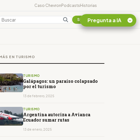
Caso Chevron
Podcasts
Historias
Pregunta a IA
Colombia
Suscribirse
Quiero Información
sobre el Caso
MÁS EN TURISMO
Chevron Ecuador
Listar destinos
turísticos de la
TURISMO
Amazonia Ecuatoriana
Galápagos: un paraíso colapsado
por el turismo
¿En que consiste la
tasa minera que rige en
13 de febrero, 2025
Ecuador?
TURISMO
Argentina autoriza a Avianca
Ecuador sumar rutas
13 de enero, 2025