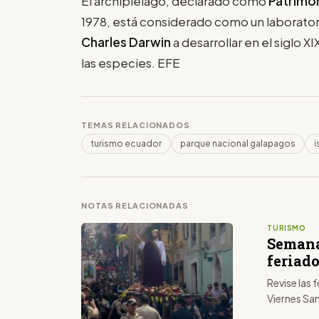
El archipiélago, declarado como
Patrimon
1978, está considerado como un laboratorio
Charles Darwin
a desarrollar en el siglo X
las especies. EFE
TEMAS RELACIONADOS
turismo ecuador
parque nacional galapagos
i
NOTAS RELACIONADAS
TURISMO
Semana
feriado
Revise las
Viernes San