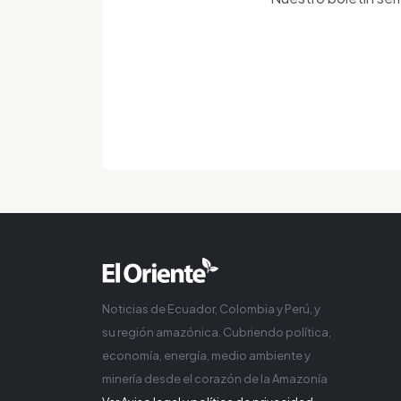
Noticias de Ecuador, Colombia y Perú, y
su región amazónica. Cubriendo política,
economía, energía, medio ambiente y
minería desde el corazón de la Amazonía