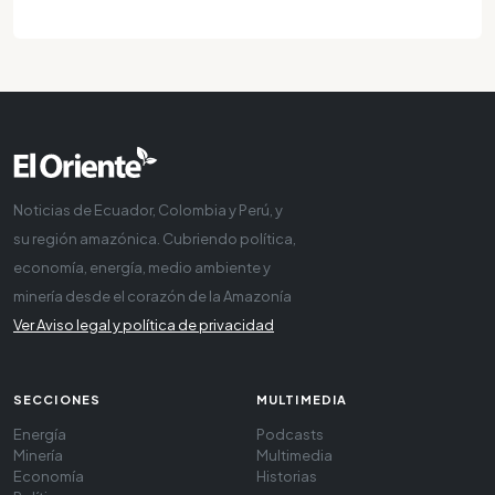
Noticias de Ecuador, Colombia y Perú, y
su región amazónica. Cubriendo política,
economía, energía, medio ambiente y
minería desde el corazón de la Amazonía
Ver Aviso legal y política de privacidad
SECCIONES
MULTIMEDIA
Energía
Podcasts
Minería
Multimedia
Economía
Historias