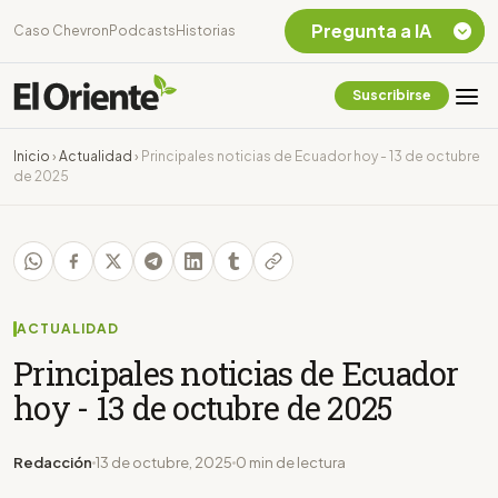
Pregunta a IA
Caso Chevron
Podcasts
Historias
Suscribirse
Quiero Información
sobre el Caso
Inicio
›
Actualidad
›
Principales noticias de Ecuador hoy - 13 de octubre
Chevron Ecuador
de 2025
Listar destinos
turísticos de la
Amazonia Ecuatoriana
¿En que consiste la
tasa minera que rige en
Ecuador?
ACTUALIDAD
Principales noticias de Ecuador
hoy - 13 de octubre de 2025
Redacción
13 de octubre, 2025
0 min de lectura