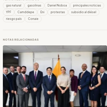
gas natural
gasolinas
Daniel Noboa
principales noticias
YPF
Camddepe
Eni
protestas
subsidio al diésel
riesgo país
Conaie
NOTAS RELACIONADAS