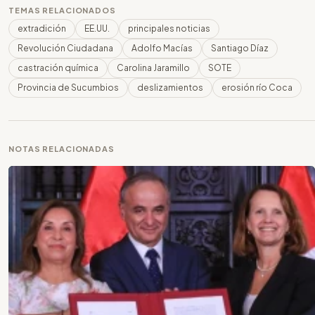
TEMAS RELACIONADOS
extradición
EE.UU.
principales noticias
Revolución Ciudadana
Adolfo Macías
Santiago Díaz
castración química
Carolina Jaramillo
SOTE
Provincia de Sucumbios
deslizamientos
erosión río Coca
NOTAS RELACIONADAS