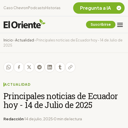
Pregunta a IA
Caso Chevron
Podcasts
Historias
Suscribirse
Quiero Información
sobre el Caso
Inicio
›
Actualidad
›
Principales noticias de Ecuador hoy - 14 de Julio de
Chevron Ecuador
2025
Listar destinos
turísticos de la
Amazonia Ecuatoriana
¿En que consiste la
tasa minera que rige en
Ecuador?
ACTUALIDAD
Principales noticias de Ecuador
hoy - 14 de Julio de 2025
Redacción
14 de julio, 2025
0 min de lectura