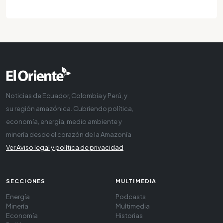
Noticias de Ecuador, Colombia y Perú, y
su región amazónica. Cubriendo política,
economía, energía, medio ambiente y
minería desde el corazón de la Amazonía
Ver Aviso legal y política de privacidad
SECCIONES
MULTIMEDIA
Energía
Podcasts
Minería
Multimedia
Economía
Historias