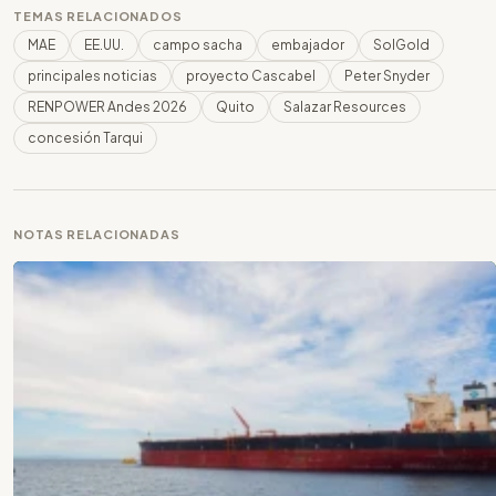
TEMAS RELACIONADOS
MAE
EE.UU.
campo sacha
embajador
SolGold
principales noticias
proyecto Cascabel
Peter Snyder
RENPOWER Andes 2026
Quito
Salazar Resources
concesión Tarqui
NOTAS RELACIONADAS