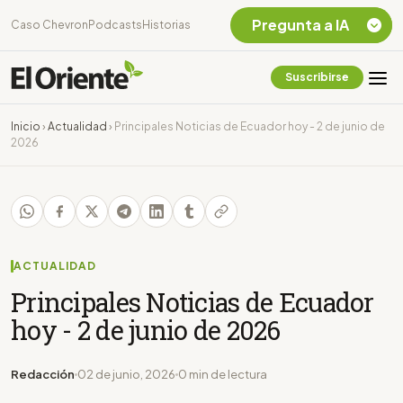
Pregunta a IA
Caso Chevron
Podcasts
Historias
Suscribirse
Quiero Información
sobre el Caso
Inicio
›
Actualidad
›
Principales Noticias de Ecuador hoy - 2 de junio de
Chevron Ecuador
2026
Listar destinos
turísticos de la
Amazonia Ecuatoriana
¿En que consiste la
tasa minera que rige en
Ecuador?
ACTUALIDAD
Principales Noticias de Ecuador
hoy - 2 de junio de 2026
Redacción
02 de junio, 2026
0 min de lectura