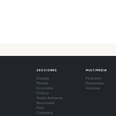
SECCIONES
MULTIMEDIA
Energía
Podcasts
Minería
Multimedia
Economía
Historias
Política
Medio Ambiente
Nacionales
Perú
Colombia