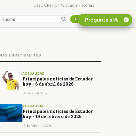
Caso Chevron
Podcasts
Historias
Pregunta a IA
Colombia
Suscribirse
Quiero Información
sobre el Caso
MÁS EN ACTUALIDAD
Chevron Ecuador
Listar destinos
turísticos de la
ACTUALIDAD
Amazonia Ecuatoriana
Principales noticias de Ecuador
hoy - 6 de abril de 2026
¿En que consiste la
tasa minera que rige en
06 de abril, 2026
Ecuador?
ACTUALIDAD
Principales noticias de Ecuador
hoy - 19 de febrero de 2026
19 de febrero, 2026