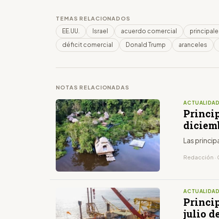
TEMAS RELACIONADOS
EE.UU.
Israel
acuerdo comercial
principale
déficit comercial
Donald Trump
aranceles
NOTAS RELACIONADAS
ACTUALIDA
Princip
diciem
Las princip
Redacción · 
ACTUALIDA
Princip
julio d