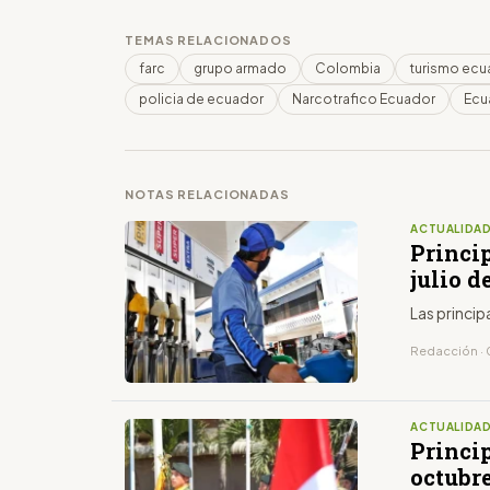
TEMAS RELACIONADOS
farc
grupo armado
Colombia
turismo ecu
policia de ecuador
Narcotrafico Ecuador
Ecua
NOTAS RELACIONADAS
ACTUALIDA
Princip
julio d
Las princip
Redacción · 0
ACTUALIDA
Princip
octubr