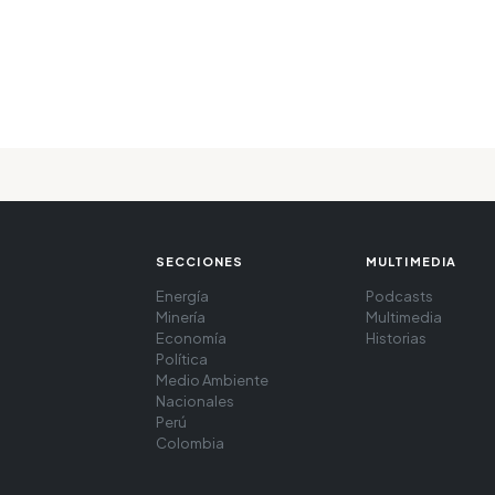
SECCIONES
MULTIMEDIA
Energía
Podcasts
Minería
Multimedia
Economía
Historias
Política
Medio Ambiente
Nacionales
Perú
Colombia