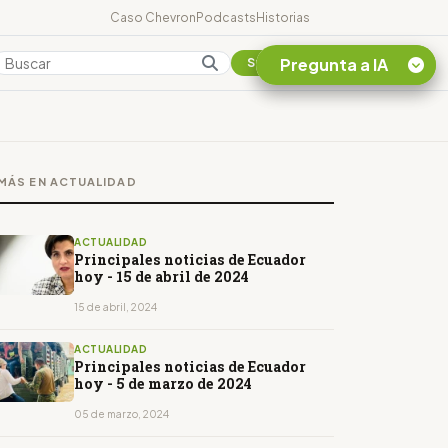
Caso Chevron
Podcasts
Historias
Pregunta a IA
Colombia
Suscribirse
Quiero Información
sobre el Caso
MÁS EN ACTUALIDAD
Chevron Ecuador
Listar destinos
turísticos de la
ACTUALIDAD
Amazonia Ecuatoriana
Principales noticias de Ecuador
hoy - 15 de abril de 2024
¿En que consiste la
tasa minera que rige en
15 de abril, 2024
Ecuador?
ACTUALIDAD
Principales noticias de Ecuador
hoy - 5 de marzo de 2024
05 de marzo, 2024