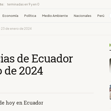
ito:
terminadas en 9 y en 0
Economía
Política
Medio Ambiente
Nacionales
Perú
 - 23 de enero de 2024
cias de Ecuador
o de 2024
 de hoy en Ecuador