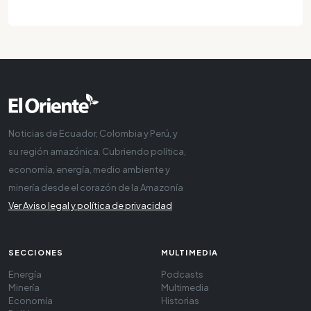
Noticias de Ecuador, Colombia y Perú, y
su región amazónica. Cubriendo política,
economía, energía, medio ambiente y
minería desde el corazón de la Amazonía
Ver Aviso legal y política de privacidad
SECCIONES
MULTIMEDIA
Energía
Podcasts
Minería
Multimedia
Economía
Historias