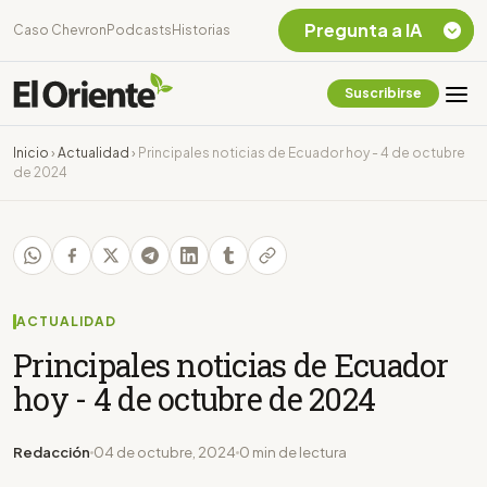
Pregunta a IA
Caso Chevron
Podcasts
Historias
Suscribirse
Quiero Información
sobre el Caso
Inicio
›
Actualidad
›
Principales noticias de Ecuador hoy - 4 de octubre
Chevron Ecuador
de 2024
Listar destinos
turísticos de la
Amazonia Ecuatoriana
¿En que consiste la
tasa minera que rige en
Ecuador?
ACTUALIDAD
Principales noticias de Ecuador
hoy - 4 de octubre de 2024
Redacción
04 de octubre, 2024
0 min de lectura