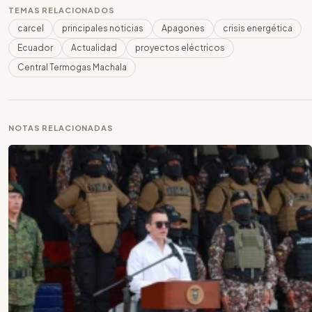
TEMAS RELACIONADOS
carcel
principales noticias
Apagones
crisis energética
Ecuador
Actualidad
proyectos eléctricos
Central Termogas Machala
NOTAS RELACIONADAS