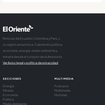
Noticias de Ecuador, Colombia y Perú, y
su región amazónica. Cubriendo política,
economía, energía, medio ambiente y
minería desde el corazón de la Amazonía
Ver Aviso legal y política de privacidad
SECCIONES
MULTIMEDIA
Energía
Podcasts
Minería
Multimedia
Economía
Historias
Política
Medio Ambiente