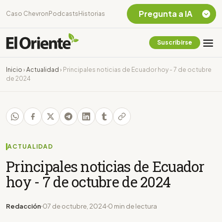
Pregunta a IA
Caso Chevron
Podcasts
Historias
Suscribirse
Quiero Información
sobre el Caso
Inicio
›
Actualidad
›
Principales noticias de Ecuador hoy - 7 de octubre
Chevron Ecuador
de 2024
Listar destinos
turísticos de la
Amazonia Ecuatoriana
¿En que consiste la
tasa minera que rige en
Ecuador?
ACTUALIDAD
Principales noticias de Ecuador
hoy - 7 de octubre de 2024
Redacción
07 de octubre, 2024
0 min de lectura