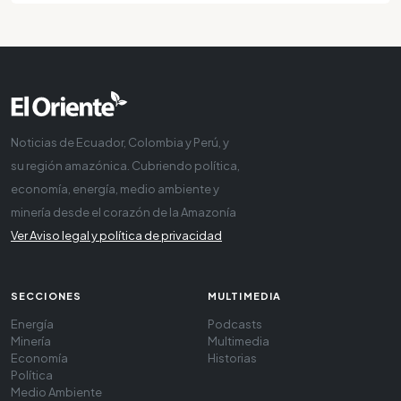
Noticias de Ecuador, Colombia y Perú, y
su región amazónica. Cubriendo política,
economía, energía, medio ambiente y
minería desde el corazón de la Amazonía
Ver Aviso legal y política de privacidad
SECCIONES
MULTIMEDIA
Energía
Podcasts
Minería
Multimedia
Economía
Historias
Política
Medio Ambiente