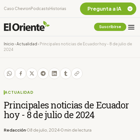
Pregunta a IA
Caso Chevron
Podcasts
Historias
Suscribirse
Quiero Información
sobre el Caso
Inicio
›
Actualidad
›
Principales noticias de Ecuador hoy - 8 de julio de
Chevron Ecuador
2024
Listar destinos
turísticos de la
Amazonia Ecuatoriana
¿En que consiste la
tasa minera que rige en
Ecuador?
ACTUALIDAD
Principales noticias de Ecuador
hoy - 8 de julio de 2024
Redacción
08 de julio, 2024
0 min de lectura