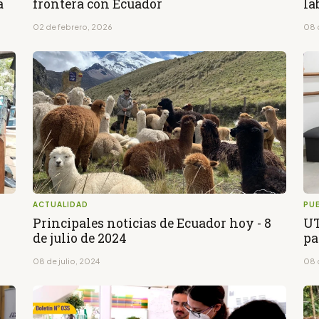
a
frontera con Ecuador
la
02 de febrero, 2026
08 
ACTUALIDAD
PU
Principales noticias de Ecuador hoy - 8
UT
de julio de 2024
pa
08 de julio, 2024
08 