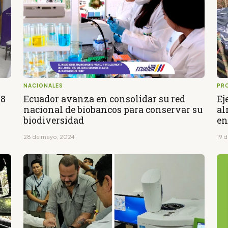
NACIONALES
PR
28
Ecuador avanza en consolidar su red
Ej
nacional de biobancos para conservar su
al
biodiversidad
en
28 de mayo, 2024
19 