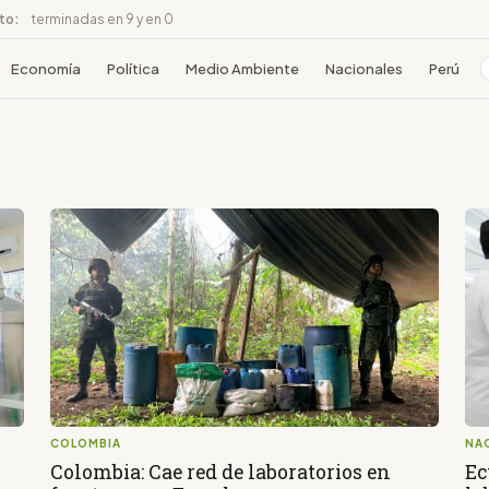
ito:
terminadas en 9 y en 0
Economía
Política
Medio Ambiente
Nacionales
Perú
COLOMBIA
NA
Colombia: Cae red de laboratorios en
Ec