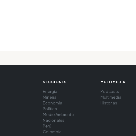
SECCIONES
MULTIMEDIA
Energía
Podcasts
Minería
Multimedia
Economía
Historias
Política
Medio Ambiente
Nacionales
Perú
Colombia