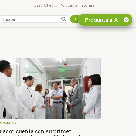
Caso Chevron
Podcasts
Historias
Pregunta a IA
Colombia
Suscribirse
Quiero Información
sobre el Caso
Chevron Ecuador
Listar destinos
turísticos de la
Amazonia Ecuatoriana
¿En que consiste la
tasa minera que rige en
Ecuador?
CIONALES
uador cuenta con su primer