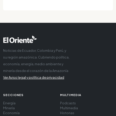
Noticias de Ecuador, Colombia y Perú, y
su región amazónica. Cubriendo política,
economía, energía, medio ambiente y
minería desde el corazón de la Amazonía
Ver Aviso legal y política de privacidad
SECCIONES
MULTIMEDIA
Energía
Podcasts
Minería
Multimedia
Economía
Historias