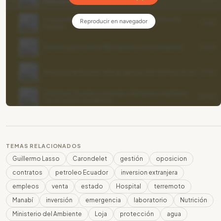
TEMAS RELACIONADOS
Guillermo Lasso
Carondelet
gestión
oposicion
contratos
petroleo Ecuador
inversion extranjera
empleos
venta
estado
Hospital
terremoto
Manabí
inversión
emergencia
laboratorio
Nutrición
Ministerio del Ambiente
Loja
protección
agua