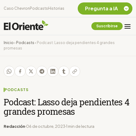
Pregunta a IA
Caso Chevron
Podcasts
Historias
Suscribirse
Quiero Información
sobre el Caso
Inicio
›
Podcasts
›
Podcast: Lasso deja pendientes 4 grandes
Chevron Ecuador
promesas
Listar destinos
turísticos de la
Amazonia Ecuatoriana
¿En que consiste la
tasa minera que rige en
Ecuador?
PODCASTS
Podcast: Lasso deja pendientes 4
grandes promesas
Redacción
06 de octubre, 2023
1 min de lectura