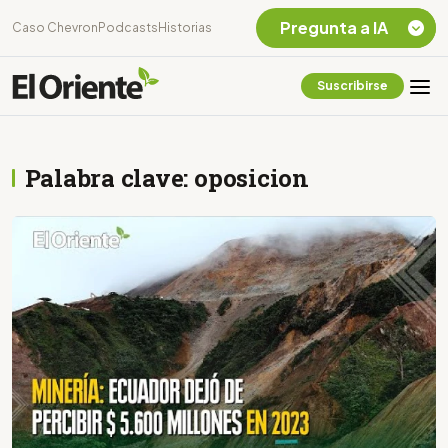
Pregunta a IA
Caso Chevron
Podcasts
Historias
Suscribirse
Quiero Información
sobre el Caso
Chevron Ecuador
Palabra clave: oposicion
Listar destinos
turísticos de la
Amazonia Ecuatoriana
¿En que consiste la
tasa minera que rige en
Ecuador?