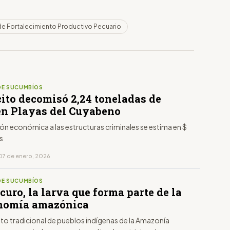
de Fortalecimiento Productivo Pecuario
DE SUCUMBÍOS
cito decomisó 2,24 toneladas de
en Playas del Cuyabeno
ón económica a las estructuras criminales se estima en $
s
07 de enero, 2026
DE SUCUMBÍOS
uro, la larva que forma parte de la
nomía amazónica
nto tradicional de pueblos indígenas de la Amazonía