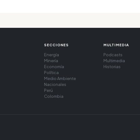
SECCIONES
MULTIMEDIA
Energía
Podcasts
Minería
Multimedia
Economía
Historias
Política
Medio Ambiente
Nacionales
Perú
Colombia