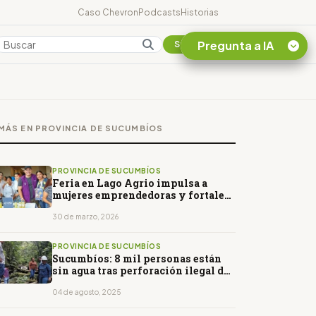
Caso Chevron
Podcasts
Historias
Pregunta a IA
Colombia
Suscribirse
Quiero Información
sobre el Caso
MÁS EN PROVINCIA DE SUCUMBÍOS
Chevron Ecuador
Listar destinos
turísticos de la
PROVINCIA DE SUCUMBÍOS
Amazonia Ecuatoriana
Feria en Lago Agrio impulsa a
mujeres emprendedoras y fortalece
¿En que consiste la
economías locales
tasa minera que rige en
30 de marzo, 2026
Ecuador?
PROVINCIA DE SUCUMBÍOS
Sucumbíos: 8 mil personas están
sin agua tras perforación ilegal de
poliducto
04 de agosto, 2025