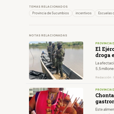
TEMAS RELACIONADOS
Provincia de Sucumbios
incentivos
Escuelas 
NOTAS RELACIONADAS
PROVINCIA 
El Ejér
droga 
La afectaci
5,5 millone
Redacción · 
PROVINCIA 
Chontac
gastro
Este alime