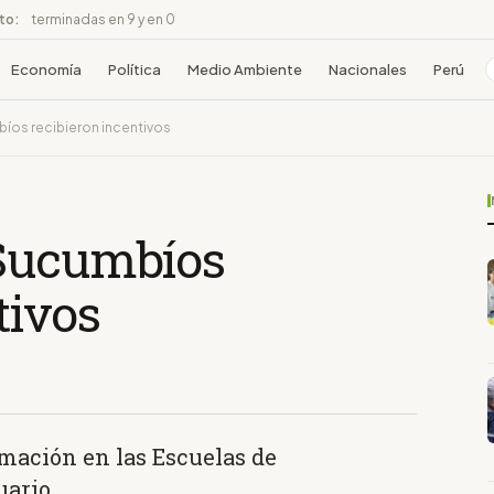
ito:
terminadas en 9 y en 0
Economía
Política
Medio Ambiente
Nacionales
Perú
íos recibieron incentivos
 Sucumbíos
tivos
mación en las Escuelas de
uario