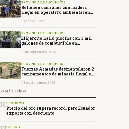
PROVINCIA DE SUCUMBÍOS
Retienen camiones con madera
ilegal en operativo ambiental en
Sucumbíos
01 de abril, 2026
PROVINCIA DE SUCUMBÍOS
El Ejército halló piscina con 3 mil
galones de combustible en
Shushufindi
15 de septiembre, 2025
PROVINCIA DE SUCUMBÍOS
Fuerzas Armadas desmantelaron 2
campamentos de minería ilegal en
Sucumbíos
08 de diciembre, 2025
LO MÁS LEÍDO
01
ECONOMÍA
Precio del oro supera récord, pero Ecuador
exporta con descuento
02
ENERGÍA