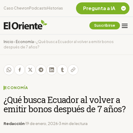
Pregunta a IA
Caso Chevron
Podcasts
Historias
Suscribirse
Quiero Información
sobre el Caso
Inicio
›
Economía
›
¿Qué busca Ecuador al volver a emitir bonos
Chevron Ecuador
después de 7 años?
Listar destinos
turísticos de la
Amazonia Ecuatoriana
¿En que consiste la
tasa minera que rige en
Ecuador?
ECONOMÍA
¿Qué busca Ecuador al volver a
emitir bonos después de 7 años?
Redacción
19 de enero, 2026
3 min de lectura