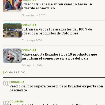
ECONOMÍA
Ecuador y Panamá abren camino hacia un
acuerdo económico
27 de octubre, 2025
ECONOMÍA
Entran en vigor los aranceles del 100 % de
Ecuador a productos de Colombia
01 de mayo, 2026
ECONOMÍA
¿Qué exporta Ecuador? Los 10 productos que
impulsan el comercio exterior del país
30 de junio, 2026
LO MÁS LEÍDO
01
ECONOMÍA
Precio del oro supera récord, pero Ecuador exporta con
descuento
02
COLOMBIA