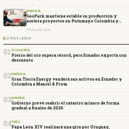
ENERGÍA
GeoPark mantiene estable su producción y
acelera proyectos en Putumayo Colombia y
Vaca Muerta Argentina
23 de julio, 2026
LO MÁS LEÍDO
01
ECONOMÍA
Precio del oro supera récord, pero Ecuador exporta con
descuento
02
ENERGÍA
Gran Tierra Energy venderá sus activos en Ecuador y
Colombia a Maurel & Prom
03
MINERÍA
Gobierno prevé reabrir el catastro minero de forma
gradual a finales de 2026
04
PERÚ
Papa León XIV realizará una gira por Uruguay,