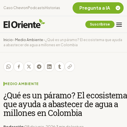
Pregunta a IA
Caso Chevron
Podcasts
Historias
Suscribirse
Quiero Información
sobre el Caso
Inicio
›
Medio Ambiente
›
¿Qué es un páramo? El ecosistema que ayuda
Chevron Ecuador
a abastecer de agua a millones en Colombia
Listar destinos
turísticos de la
Amazonia Ecuatoriana
¿En que consiste la
tasa minera que rige en
Ecuador?
MEDIO AMBIENTE
¿Qué es un páramo? El ecosistema
que ayuda a abastecer de agua a
millones en Colombia
Redacción
09 de junio, 2026
3 min de lectura