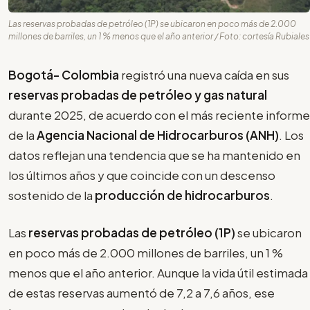
Las reservas probadas de petróleo (1P) se ubicaron en poco más de 2.000
millones de barriles, un 1 % menos que el año anterior / Foto: cortesía Rubiales
Bogotá- Colombia
registró una nueva caída en sus
reservas probadas de petróleo y gas natural
durante 2025, de acuerdo con el más reciente informe
de la
Agencia Nacional de Hidrocarburos (ANH)
. Los
datos reflejan una tendencia que se ha mantenido en
los últimos años y que coincide con un descenso
sostenido de la
producción de hidrocarburos
.
Las
reservas probadas de petróleo (1P)
se ubicaron
en poco más de 2.000 millones de barriles, un 1 %
menos que el año anterior. Aunque la vida útil estimada
de estas reservas aumentó de 7,2 a 7,6 años, ese