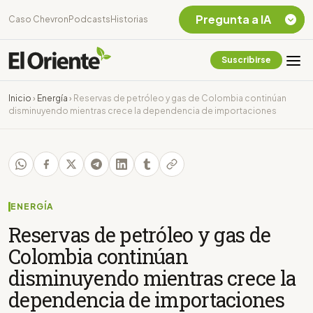
Pregunta a IA
Caso Chevron
Podcasts
Historias
Suscribirse
Quiero Información
sobre el Caso
Inicio
›
Energía
›
Reservas de petróleo y gas de Colombia continúan
Chevron Ecuador
disminuyendo mientras crece la dependencia de importaciones
Listar destinos
turísticos de la
Amazonia Ecuatoriana
¿En que consiste la
tasa minera que rige en
Ecuador?
ENERGÍA
Reservas de petróleo y gas de
Colombia continúan
disminuyendo mientras crece la
dependencia de importaciones