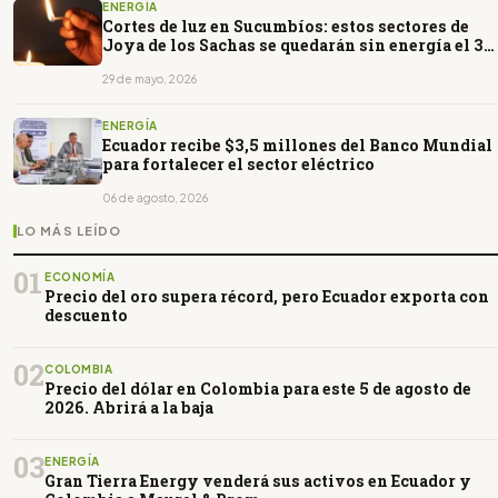
ENERGÍA
Cortes de luz en Sucumbíos: estos sectores de
Joya de los Sachas se quedarán sin energía el 30
de mayo
29 de mayo, 2026
ENERGÍA
Ecuador recibe $3,5 millones del Banco Mundial
para fortalecer el sector eléctrico
06 de agosto, 2026
LO MÁS LEÍDO
01
ECONOMÍA
Precio del oro supera récord, pero Ecuador exporta con
descuento
02
COLOMBIA
Precio del dólar en Colombia para este 5 de agosto de
2026. Abrirá a la baja
03
ENERGÍA
Gran Tierra Energy venderá sus activos en Ecuador y