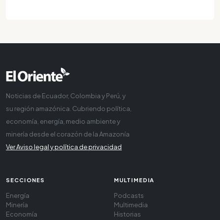
Noticias de Ecuador, Colombia y Perú, y
su región amazónica. Cubriendo política,
economía, energía, medio ambiente y
minería desde el corazón de la Amazonía
Ver Aviso legal y política de privacidad
SECCIONES
MULTIMEDIA
Energía
Podcasts
Minería
Multimedia
Economía
Historias