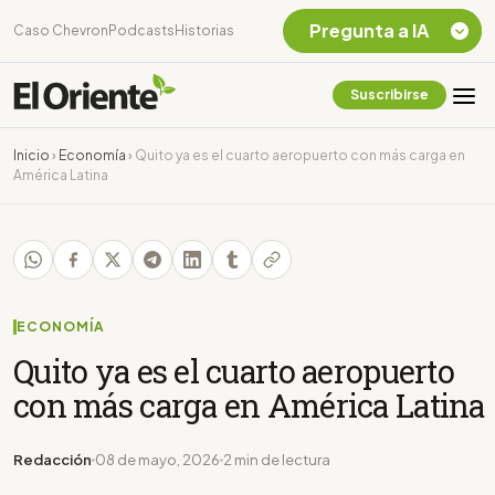
Pregunta a IA
Caso Chevron
Podcasts
Historias
Suscribirse
Quiero Información
sobre el Caso
Inicio
›
Economía
›
Quito ya es el cuarto aeropuerto con más carga en
Chevron Ecuador
América Latina
Listar destinos
turísticos de la
Amazonia Ecuatoriana
¿En que consiste la
tasa minera que rige en
Ecuador?
ECONOMÍA
Quito ya es el cuarto aeropuerto
con más carga en América Latina
Redacción
08 de mayo, 2026
2 min de lectura