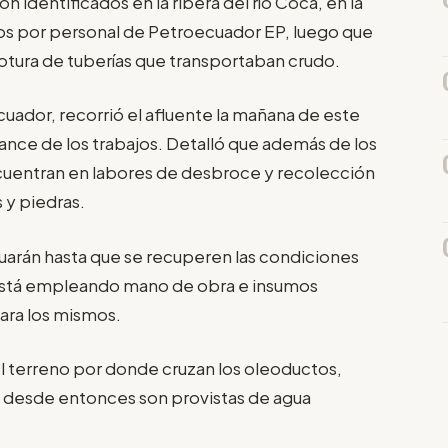
 identificados en la ribera del río Coca, en la
os por personal de Petroecuador EP, luego que
 rotura de tuberías que transportaban crudo.
uador, recorrió el afluente la mañana de este
nce de los trabajos. Detalló que además de los
ncuentran en labores de desbroce y recolección
 y piedras.
nuarán hasta que se recuperen las condiciones
 está empleando mano de obra e insumos
ara los mismos.
el terreno por donde cruzan los oleoductos,
 desde entonces son provistas de agua