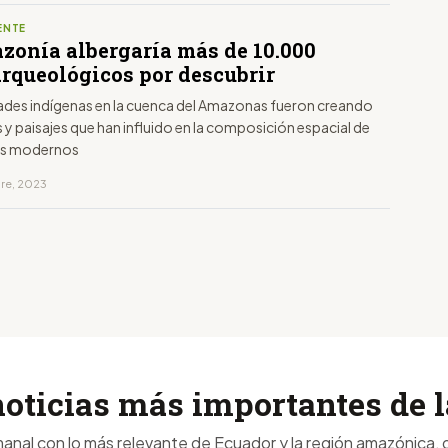
ENTE
zonía albergaría más de 10.000
arqueológicos por descubrir
ades indígenas en la cuenca del Amazonas fueron creando
 y paisajes que han influido en la composición espacial de
es modernos
bre, 2023
noticias más importantes de
anal con lo más relevante de Ecuador y la región amazónica, d