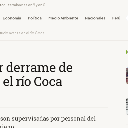
ito:
terminadas en 9 y en 0
Economía
Política
Medio Ambiente
Nacionales
Perú
udo avanza en el río Coca
r derrame de
el río Coca
 son supervisadas por personal del
riano