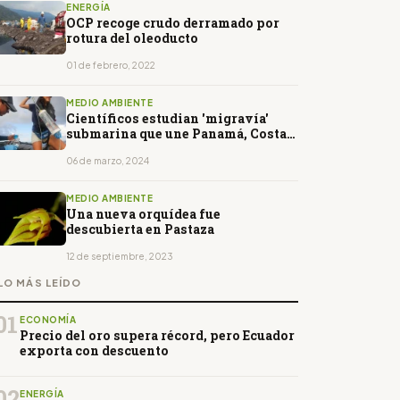
ENERGÍA
OCP recoge crudo derramado por
rotura del oleoducto
01 de febrero, 2022
MEDIO AMBIENTE
Científicos estudian 'migravía'
submarina que une Panamá, Costa
Rica, Colombia y Ecuador
06 de marzo, 2024
MEDIO AMBIENTE
Una nueva orquídea fue
descubierta en Pastaza
12 de septiembre, 2023
LO MÁS LEÍDO
01
ECONOMÍA
Precio del oro supera récord, pero Ecuador
exporta con descuento
02
ENERGÍA