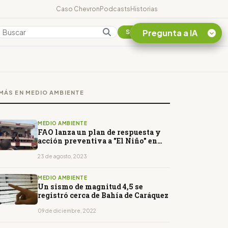
Caso Chevron
Podcasts
Historias
Pregunta a IA
Colombia
Suscribirse
Quiero Información
sobre el Caso
MÁS EN MEDIO AMBIENTE
Chevron Ecuador
Listar destinos
turísticos de la
MEDIO AMBIENTE
Amazonia Ecuatoriana
FAO lanza un plan de respuesta y
acción preventiva a "El Niño" en
¿En que consiste la
América Latina
tasa minera que rige en
23 de agosto, 2023
Ecuador?
MEDIO AMBIENTE
Un sismo de magnitud 4,5 se
registró cerca de Bahía de Caráquez
09 de diciembre, 2022