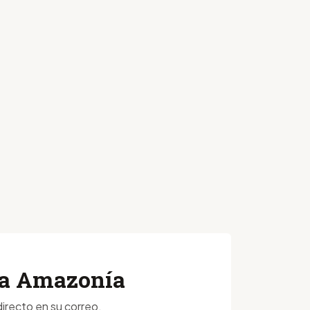
 la Amazonía
irecto en su correo.