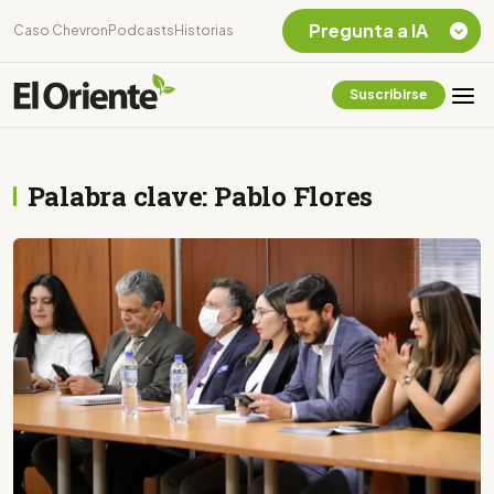
Pregunta a IA
Caso Chevron
Podcasts
Historias
Suscribirse
Quiero Información
sobre el Caso
Chevron Ecuador
Palabra clave: Pablo Flores
Listar destinos
turísticos de la
Amazonia Ecuatoriana
¿En que consiste la
tasa minera que rige en
Ecuador?