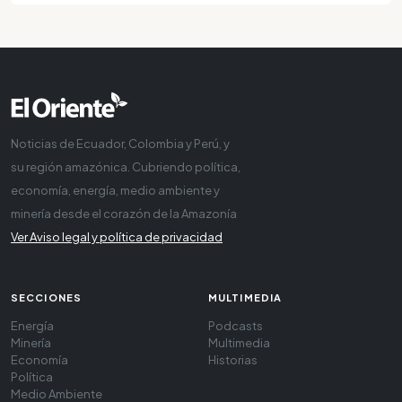
Noticias de Ecuador, Colombia y Perú, y
su región amazónica. Cubriendo política,
economía, energía, medio ambiente y
minería desde el corazón de la Amazonía
Ver Aviso legal y política de privacidad
SECCIONES
MULTIMEDIA
Energía
Podcasts
Minería
Multimedia
Economía
Historias
Política
Medio Ambiente