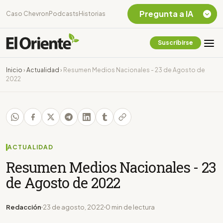
Pregunta a IA
Caso Chevron
Podcasts
Historias
Suscribirse
Quiero Información
sobre el Caso
Inicio
›
Actualidad
›
Resumen Medios Nacionales - 23 de Agosto de
Chevron Ecuador
2022
Listar destinos
turísticos de la
Amazonia Ecuatoriana
¿En que consiste la
tasa minera que rige en
Ecuador?
ACTUALIDAD
Resumen Medios Nacionales - 23
de Agosto de 2022
Redacción
23 de agosto, 2022
0 min de lectura