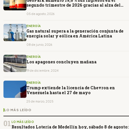
GeoPark aumentó 19,6 % sus ingresos en el
segundo trimestre de 2026 gracias al alza del
petróleo
05 de agosto, 2026
ENERGÍA
Gas natural supera a la generación conjunta de
energía solar y eólica en América Latina
08 de junio, 2026
ENERGÍA
Los apagones concluyen mañana
19 de diciembre, 2024
ENERGÍA
Trump extiende la licencia de Chevron en
Venezuela hasta el 27 de mayo
25 de marzo, 2025
LO MÁS LEÍDO
01
LO MÁS LEÍDO
Resultados Lotería de Medellín hoy, sábado 8 de agosto: