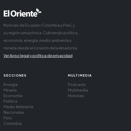
Noticias de Ecuador, Colombia y Perú, y
su región amazónica. Cubriendo política,
economía, energía, medio ambiente y
minería desde el corazón de la Amazonía
Ver Aviso legal y política de privacidad
SECCIONES
MULTIMEDIA
Energía
Podcasts
Minería
Multimedia
Economía
Historias
Política
Medio Ambiente
Nacionales
Perú
Colombia