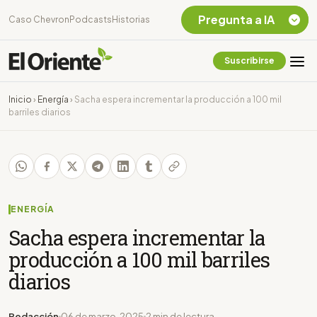
Pregunta a IA
Caso Chevron
Podcasts
Historias
Suscribirse
Quiero Información
sobre el Caso
Inicio
›
Energía
›
Sacha espera incrementar la producción a 100 mil
Chevron Ecuador
barriles diarios
Listar destinos
turísticos de la
Amazonia Ecuatoriana
¿En que consiste la
tasa minera que rige en
Ecuador?
ENERGÍA
Sacha espera incrementar la
producción a 100 mil barriles
diarios
Redacción
06 de marzo, 2025
2 min de lectura