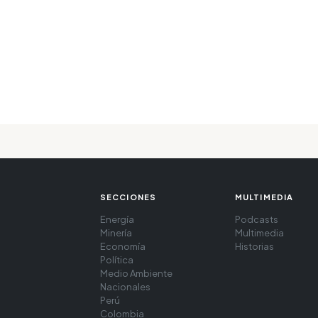
SECCIONES
MULTIMEDIA
Energía
Podcasts
Minería
Multimedia
Economía
Historias
Política
Medio Ambiente
Nacionales
Perú
Colombia