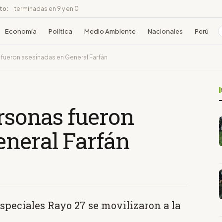
ito:
terminadas en 9 y en 0
Economía
Política
Medio Ambiente
Nacionales
Perú
fueron asesinadas en General Farfán
rsonas fueron
eneral Farfán
speciales Rayo 27 se movilizaron a la