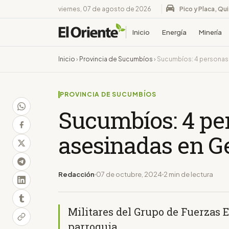
viernes, 07 de agosto de 2026
Pico y Placa, Qu
Inicio
Energía
Minería
Inicio
›
Provincia de Sucumbíos
›
Sucumbíos: 4 personas 
PROVINCIA DE SUCUMBÍOS
Sucumbíos: 4 pe
asesinadas en G
Redacción
07 de octubre, 2024
2 min de lectura
Militares del Grupo de Fuerzas E
parroquia