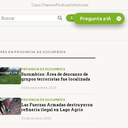
Caso Chevron
Podcasts
Historias
Pregunta a IA
Colombia
Suscribirse
Quiero Información
sobre el Caso
MÁS EN PROVINCIA DE SUCUMBÍOS
Chevron Ecuador
Listar destinos
turísticos de la
PROVINCIA DE SUCUMBÍOS
Amazonia Ecuatoriana
Sucumbíos: Área de descanso de
grupos terroristas fue localizada
¿En que consiste la
tasa minera que rige en
04 de septiembre, 2024
Ecuador?
PROVINCIA DE SUCUMBÍOS
Las Fuerzas Armadas destruyeron
refinería ilegal en Lago Agrio
30 de octubre, 2025