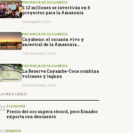
PROVINCIA DE SUCUMBÍOS
$ 12 millones se invertirán en 6
proyectos para la Amazonía
06 de agosto, 2024
PROVINCIA DE SUCUMBÍOS
Cuyabeno: el corazón vivo y
ancestral de la Amazonía
ecuatoriana
11 de noviembre, 2025
PROVINCIA DE SUCUMBÍOS
La Reserva Cayambe-Coca combina
volcanes y laguna
26 de diciembre, 2024
LO MÁS LEÍDO
01
ECONOMÍA
Precio del oro supera récord, pero Ecuador
exporta con descuento
02
ENERGÍA