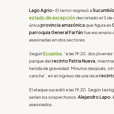
Lago Agrio-
El terror regresó a
Sucumbí
estado de excepción
decretado el 3 de 
única
provincia amazónica
que figura es
parroquia General Farfán
fue escenario 
asesinadas en dos sectores.
Según
Ecuavisa
, “a las 19:20, dos jóvene
parque del
recinto Patria Nueva
, mientra
herida de gravedad. Minutos después, ot
cancha”, en el ingreso de una vía al
recint
El ataque sucedió a las 19:20. Según test
serían los sospechosos.
Alejandro Lapo
,
asesinados.