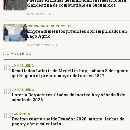
Fuerzas Armadas desmantelan infraestructura
clandestina de combustible en Sucumbíos
10 de marzo, 2026
PROVINCIA DE SUCUMBÍOS
Emprendimientos juveniles son impulsados en
Lago Agrio
02 de diciembre, 2025
LO MÁS LEÍDO
01
LO MÁS LEÍDO
Resultados Lotería de Medellín hoy, sábado 8 de agosto:
quién ganó el premio mayor del sorteo 4847
02
LO MÁS LEÍDO
Lotería Boyacá: resultados del sorteo hoy sábado 8 de
agosto de 2026
03
ECONOMÍA
Décimo cuarto sueldo Ecuador 2026: monto, fechas de
pago y cómo calcularlo