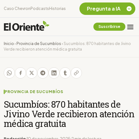
Pregunta a IA
Caso Chevron
Podcasts
Historias
Suscribirse
Quiero Información
sobre el Caso
Inicio
›
Provincia de Sucumbíos
›
Sucumbíos: 870 habitantes de Jivino
Chevron Ecuador
Verde recibieron atención médica gratuita
Listar destinos
turísticos de la
Amazonia Ecuatoriana
¿En que consiste la
tasa minera que rige en
Ecuador?
PROVINCIA DE SUCUMBÍOS
Sucumbíos: 870 habitantes de
Jivino Verde recibieron atención
médica gratuita
Redacción
10 de noviembre, 2025
2 min de lectura