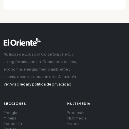
Noticias de Ecuador, Colombia y Perú, y
su región amazónica. Cubriendo política,
economía, energía, medio ambiente y
minería desde el corazón de la Amazonía
Ver Aviso legal y política de privacidad
SECCIONES
MULTIMEDIA
Energía
Podcasts
Minería
Multimedia
Economía
Historias