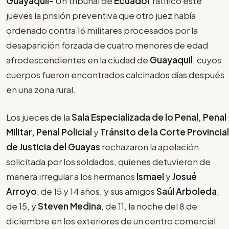
Guayaquil-
Un tribunal de
Ecuador
ratificó este
jueves la prisión preventiva que otro juez había
ordenado contra 16 militares procesados por la
desaparición forzada de cuatro menores de edad
afrodescendientes en la ciudad de
Guayaquil
, cuyos
cuerpos fueron encontrados calcinados días después
en una zona rural.
Los jueces de la
Sala Especializada de lo Penal, Penal
Militar, Penal Policial
y
Tránsito de la Corte Provincial
de Justicia del Guayas
rechazaron la apelación
solicitada por los soldados, quienes detuvieron de
manera irregular a los hermanos
Ismael
y
Josué
Arroyo
, de 15 y 14 años, y sus amigos
Saúl Arboleda
,
de 15, y
Steven Medina
, de 11, la noche del 8 de
diciembre en los exteriores de un centro comercial