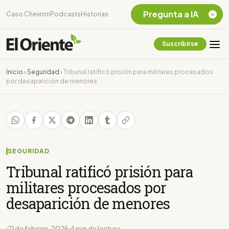
Pregunta a IA
Caso Chevron
Podcasts
Historias
Suscribirse
Quiero Información
sobre el Caso
Inicio
›
Seguridad
›
Tribunal ratificó prisión para militares procesados
Chevron Ecuador
por desaparición de menores
Listar destinos
turísticos de la
Amazonia Ecuatoriana
¿En que consiste la
tasa minera que rige en
Ecuador?
SEGURIDAD
Tribunal ratificó prisión para
militares procesados por
desaparición de menores
21 de febrero, 2025
4 min de lectura