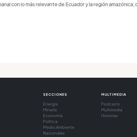
anal con lo más relevante de Ecuador y la región amazónica, d
SECCIONES
MULTIMEDIA
Energía
Podcasts
Minería
Multimedia
Economía
Historias
Política
Medio Ambiente
Nacionales