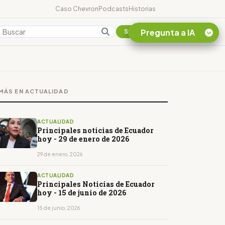
Caso Chevron
Podcasts
Historias
Pregunta a IA
Colombia
Suscribirse
Quiero Información
sobre el Caso
MÁS EN ACTUALIDAD
Chevron Ecuador
Listar destinos
turísticos de la
ACTUALIDAD
Amazonia Ecuatoriana
Principales noticias de Ecuador
hoy - 29 de enero de 2026
¿En que consiste la
tasa minera que rige en
29 de enero, 2026
Ecuador?
ACTUALIDAD
Principales Noticias de Ecuador
hoy - 15 de junio de 2026
15 de junio, 2026