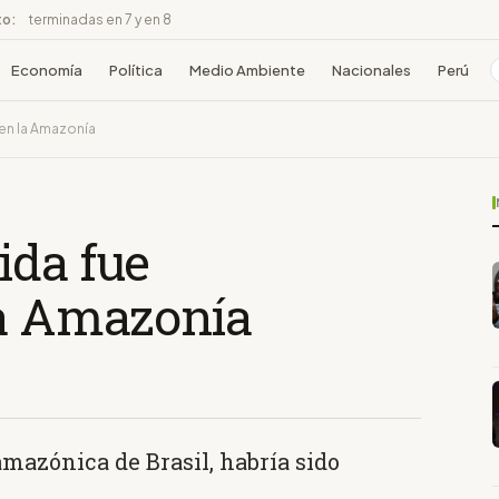
to:
terminadas en 7 y en 8
Economía
Política
Medio Ambiente
Nacionales
Perú
en la Amazonía
ida fue
la Amazonía
amazónica de Brasil, habría sido