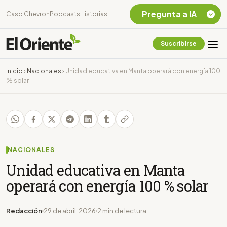
Pregunta a IA
Caso Chevron
Podcasts
Historias
Suscribirse
Quiero Información
sobre el Caso
Inicio
›
Nacionales
›
Unidad educativa en Manta operará con energía 100
Chevron Ecuador
% solar
Listar destinos
turísticos de la
Amazonia Ecuatoriana
¿En que consiste la
tasa minera que rige en
Ecuador?
NACIONALES
Unidad educativa en Manta
operará con energía 100 % solar
Redacción
29 de abril, 2026
2 min de lectura