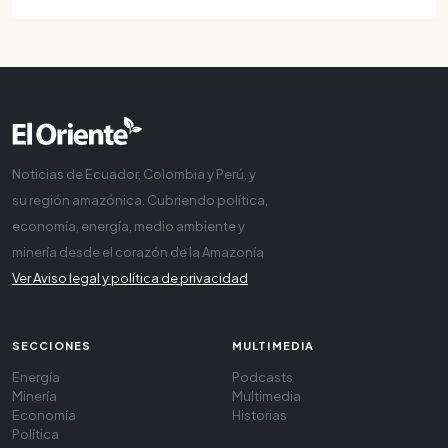
Noticias de Ecuador, Colombia y Perú, y
su región amazónica. Cubriendo política,
economía, energía, medio ambiente y
minería desde el corazón de la Amazonía
Ver Aviso legal y política de privacidad
SECCIONES
MULTIMEDIA
Energía
Podcasts
Minería
Multimedia
Economía
Historias
Política