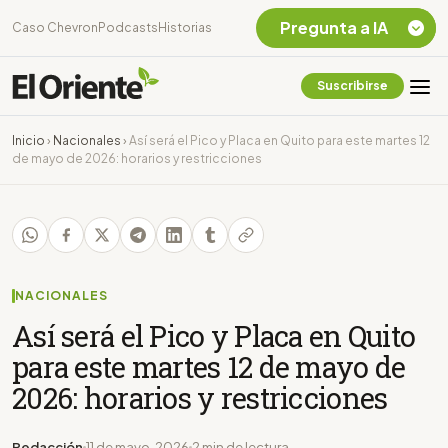
Pregunta a IA
Caso Chevron
Podcasts
Historias
Suscribirse
Quiero Información
sobre el Caso
Inicio
›
Nacionales
›
Así será el Pico y Placa en Quito para este martes 12
Chevron Ecuador
de mayo de 2026: horarios y restricciones
Listar destinos
turísticos de la
Amazonia Ecuatoriana
¿En que consiste la
tasa minera que rige en
Ecuador?
NACIONALES
Así será el Pico y Placa en Quito
para este martes 12 de mayo de
2026: horarios y restricciones
Redacción
11 de mayo, 2026
2 min de lectura