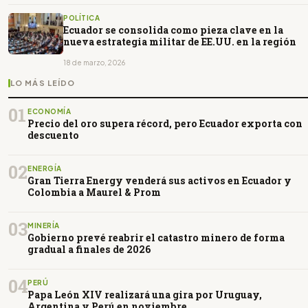
POLÍTICA
Ecuador se consolida como pieza clave en la
nueva estrategia militar de EE.UU. en la región
18 de marzo, 2026
LO MÁS LEÍDO
01
ECONOMÍA
Precio del oro supera récord, pero Ecuador exporta con
descuento
02
ENERGÍA
Gran Tierra Energy venderá sus activos en Ecuador y
Colombia a Maurel & Prom
03
MINERÍA
Gobierno prevé reabrir el catastro minero de forma
gradual a finales de 2026
04
PERÚ
Papa León XIV realizará una gira por Uruguay,
Argentina y Perú en noviembre