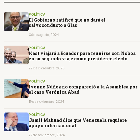
POLÍTICA
El Gobierno ratificó que no dará el
salvoconducto a Glas
06 de agosto, 2024
POLÍTICA
Kast viajará a Ecuador para reunirse con Noboa
en su segundo viaje como presidente electo
22 de diciembre, 2025
POLÍTICA
Ivonne Núñez no compareció a la Asamblea por
el caso Verónica Abad
19 de noviembre, 2024
POLÍTICA
Jamil Mahuad dice que Venezuela requiere
apoyo internacional
29 de noviembre, 2024