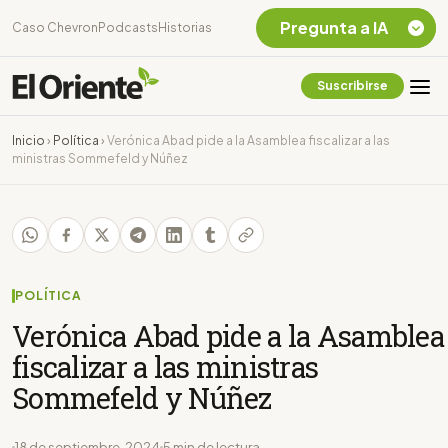
Pregunta a IA
Caso Chevron
Podcasts
Historias
Suscribirse
Quiero Información
sobre el Caso
Inicio
›
Política
›
Verónica Abad pide a la Asamblea fiscalizar a las
Chevron Ecuador
ministras Sommefeld y Núñez
Listar destinos
turísticos de la
Amazonia Ecuatoriana
¿En que consiste la
tasa minera que rige en
Ecuador?
POLÍTICA
Verónica Abad pide a la Asamblea
fiscalizar a las ministras
Sommefeld y Núñez
18 de septiembre, 2024
5 min de lectura