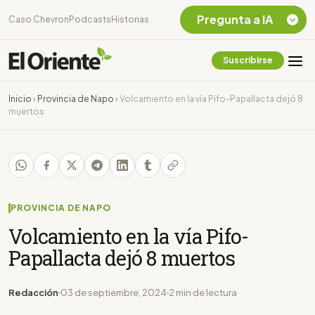
Pregunta a IA
Caso Chevron
Podcasts
Historias
Suscribirse
Quiero Información
sobre el Caso
Inicio
›
Provincia de Napo
›
Volcamiento en la vía Pifo-Papallacta dejó 8
Chevron Ecuador
muertos
Listar destinos
turísticos de la
Amazonia Ecuatoriana
¿En que consiste la
tasa minera que rige en
Ecuador?
PROVINCIA DE NAPO
Volcamiento en la vía Pifo-
Papallacta dejó 8 muertos
Redacción
03 de septiembre, 2024
2 min de lectura