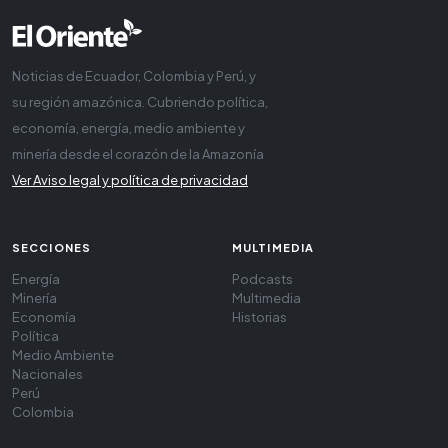
Noticias de Ecuador, Colombia y Perú, y
su región amazónica. Cubriendo política,
economía, energía, medio ambiente y
minería desde el corazón de la Amazonía
Ver Aviso legal y política de privacidad
SECCIONES
MULTIMEDIA
Energía
Podcasts
Minería
Multimedia
Economía
Historias
Política
Medio Ambiente
Nacionales
Perú
Colombia