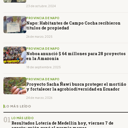
23 de octubre, 2024
PROVINCIA DE NAPO
Napo: Habitantes de Campo Cocha recibieron
títulos de propiedad
26 de marzo, 2025
PROVINCIA DE NAPO
Noboa anunció $ 64 millones para 28 proyectos
en la Amazonía
18 de septiembre, 2025
PROVINCIA DE NAPO
Proyecto Sacha Ñawi busca proteger el mortiño
y fortalecer la agrobiodiversidad en Ecuador
24 de marzo, 2026
LO MÁS LEÍDO
01
LO MÁS LEÍDO
Resultados Lotería de Medellín hoy, viernes 7 de
agosto: quién ganó el premio mayor