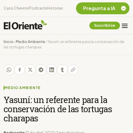
Pregunta a IA
Caso Chevron
Podcasts
Historias
Suscribirse
Quiero Información
sobre el Caso
Inicio
›
Medio Ambiente
›
Yasuní: un referente para la conservación de
Chevron Ecuador
las tortugas charapas
Listar destinos
turísticos de la
Amazonia Ecuatoriana
¿En que consiste la
tasa minera que rige en
Ecuador?
MEDIO AMBIENTE
Yasuní: un referente para la
conservación de las tortugas
charapas
Redacción
12 de abril, 2022
2 min de lectura