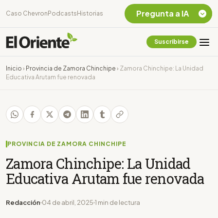
Pregunta a IA
Caso Chevron
Podcasts
Historias
Suscribirse
Quiero Información
sobre el Caso
Inicio
›
Provincia de Zamora Chinchipe
›
Zamora Chinchipe: La Unidad
Chevron Ecuador
Educativa Arutam fue renovada
Listar destinos
turísticos de la
Amazonia Ecuatoriana
¿En que consiste la
tasa minera que rige en
Ecuador?
PROVINCIA DE ZAMORA CHINCHIPE
Zamora Chinchipe: La Unidad
Educativa Arutam fue renovada
Redacción
04 de abril, 2025
1 min de lectura