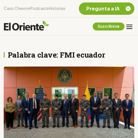
Pregunta a IA
Caso Chevron
Podcasts
Historias
Suscribirse
Quiero Información
sobre el Caso
Chevron Ecuador
Palabra clave: FMI ecuador
Listar destinos
turísticos de la
Amazonia Ecuatoriana
¿En que consiste la
tasa minera que rige en
Ecuador?