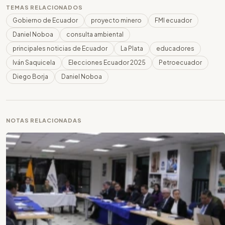
TEMAS RELACIONADOS
Gobierno de Ecuador
proyecto minero
FMI ecuador
Daniel Noboa
consulta ambiental
principales noticias de Ecuador
La Plata
educadores
Iván Saquicela
Elecciones Ecuador 2025
Petroecuador
Diego Borja
Daniel Noboa
NOTAS RELACIONADAS