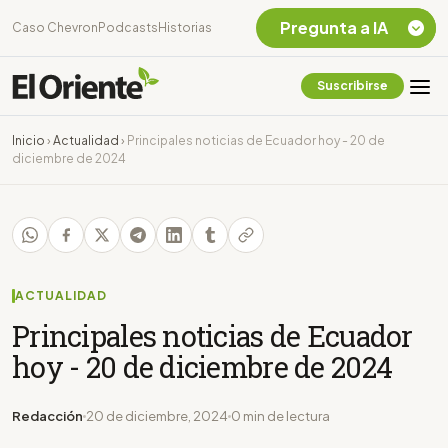
Pregunta a IA
Caso Chevron
Podcasts
Historias
Suscribirse
Quiero Información
sobre el Caso
Inicio
›
Actualidad
›
Principales noticias de Ecuador hoy - 20 de
Chevron Ecuador
diciembre de 2024
Listar destinos
turísticos de la
Amazonia Ecuatoriana
¿En que consiste la
tasa minera que rige en
Ecuador?
ACTUALIDAD
Principales noticias de Ecuador
hoy - 20 de diciembre de 2024
Redacción
20 de diciembre, 2024
0 min de lectura