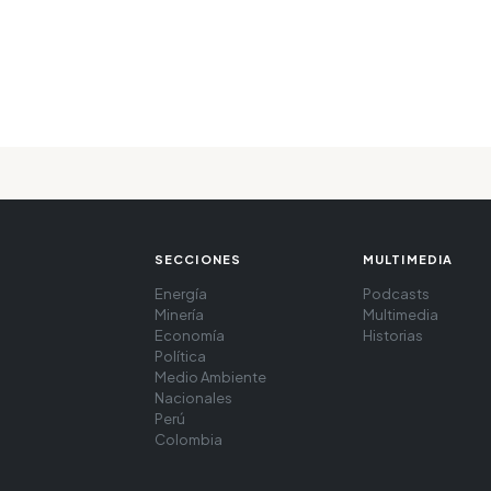
SECCIONES
MULTIMEDIA
Energía
Podcasts
Minería
Multimedia
Economía
Historias
Política
Medio Ambiente
Nacionales
Perú
Colombia