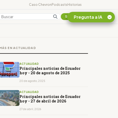
Caso Chevron
Podcasts
Historias
Pregunta a IA
Colombia
Suscribirse
Quiero Información
sobre el Caso
MÁS EN ACTUALIDAD
Chevron Ecuador
Listar destinos
turísticos de la
ACTUALIDAD
Amazonia Ecuatoriana
Principales noticias de Ecuador
hoy - 20 de agosto de 2025
¿En que consiste la
tasa minera que rige en
20 de agosto, 2025
Ecuador?
ACTUALIDAD
Principales noticias de Ecuador
hoy - 27 de abril de 2026
27 de abril, 2026