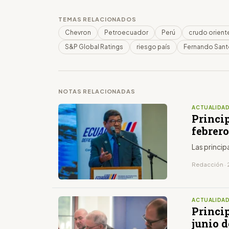
TEMAS RELACIONADOS
Chevron
Petroecuador
Perú
crudo orient
S&P Global Ratings
riesgo país
Fernando San
NOTAS RELACIONADAS
ACTUALIDA
Princip
febrero
Las princip
Redacción · 
ACTUALIDA
Princip
junio d