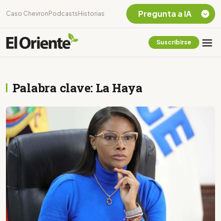
Pregunta a IA
Caso Chevron
Podcasts
Historias
Suscribirse
Quiero Información
sobre el Caso
Chevron Ecuador
Palabra clave: La Haya
Listar destinos
turísticos de la
Amazonia Ecuatoriana
¿En que consiste la
tasa minera que rige en
Ecuador?