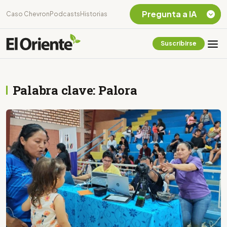
Pregunta a IA
Caso Chevron
Podcasts
Historias
Suscribirse
Quiero Información
sobre el Caso
Chevron Ecuador
Palabra clave: Palora
Listar destinos
turísticos de la
Amazonia Ecuatoriana
¿En que consiste la
tasa minera que rige en
Ecuador?