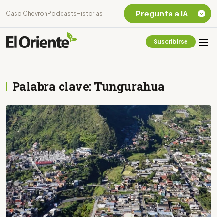
Pregunta a IA
Caso Chevron
Podcasts
Historias
Suscribirse
Quiero Información
sobre el Caso
Chevron Ecuador
Palabra clave: Tungurahua
Listar destinos
turísticos de la
Amazonia Ecuatoriana
¿En que consiste la
tasa minera que rige en
Ecuador?